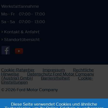
Werkstattannahme
Mo - Fr
07:00
-
17:00
Sa - Sa
07:00
-
13:00
Kontakt & Anfahrt
Standortübersicht
Cookie-Ratgeber
Impressum
Rechtliche
Hinweise
Datenschutz Ford Motor Company
(Austria) GmbH
Barrierefreiheit
Cookie-
Einstellungen
© 2026 Ford Motor Company
Diese Seite verwendet Cookies und ähnliche