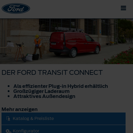
DER FORD TRANSIT CONNECT
Als effizienter Plug-in Hybrid erhältlich
Großzügiger Laderaum
Attraktives Außendesign
Mehr anzeigen
Katalog & Preisliste
Konfigurator