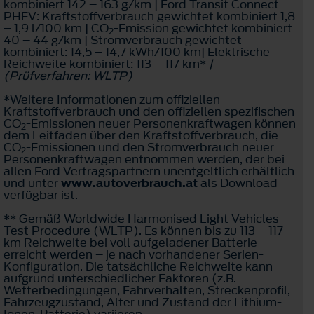
kombiniert 142 – 163 g/km | Ford Transit Connect
PHEV: Kraftstoffverbrauch gewichtet kombiniert 1,8
– 1,9 l/100 km | CO
-Emission gewichtet kombiniert
2
40 – 44 g/km | Stromverbrauch gewichtet
kombiniert: 14,5 – 14,7 kWh/100 km| Elektrische
Reichweite kombiniert: 113 – 117 km*
|
(Prüfverfahren: WLTP)
*Weitere Informationen zum offiziellen
Kraftstoffverbrauch und den offiziellen spezifischen
CO
-Emissionen neuer Personenkraftwagen können
2
dem Leitfaden über den Kraftstoffverbrauch, die
CO
-Emissionen und den Stromverbrauch neuer
2
Personenkraftwagen entnommen werden, der bei
allen Ford Vertragspartnern unentgeltlich erhältlich
und unter
www.autoverbrauch.at
als Download
verfügbar ist.
** Gemäß Worldwide Harmonised Light Vehicles
Test Procedure (WLTP). Es können bis zu 113 – 117
km Reichweite bei voll aufgeladener Batterie
erreicht werden – je nach vorhandener Serien-
Konfiguration. Die tatsächliche Reichweite kann
aufgrund unterschiedlicher Faktoren (z.B.
Wetterbedingungen, Fahrverhalten, Streckenprofil,
Fahrzeugzustand, Alter und Zustand der Lithium-
Ionen-Batterie) variieren.